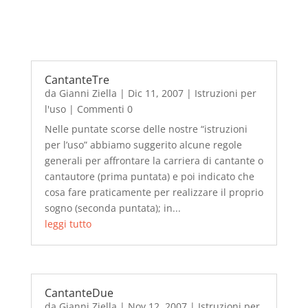
CantanteTre
da
Gianni Ziella
|
Dic 11, 2007
|
Istruzioni per
l'uso
| Commenti 0
Nelle puntate scorse delle nostre “istruzioni
per l’uso” abbiamo suggerito alcune regole
generali per affrontare la carriera di cantante o
cantautore (prima puntata) e poi indicato che
cosa fare praticamente per realizzare il proprio
sogno (seconda puntata); in...
leggi tutto
CantanteDue
da
Gianni Ziella
|
Nov 12, 2007
|
Istruzioni per