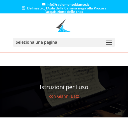
info@radiomontebianco.it
Delmastro, l’Aula della Camera nega alla Procura
l’acquisizione delle chat
Seleziona una pagina
Istruzioni per l'uso
con Gianni Batz